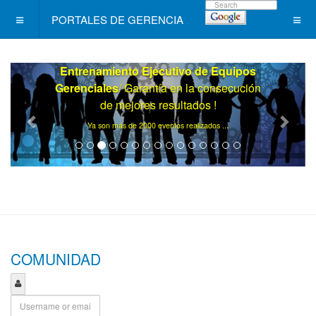
PORTALES DE GERENCIA
Entrenamiento Ejecutivo de Equipos
Gerenciales
/ Garantía en la consecución
de mejores resultados !
.
Ya son más de 2000 eventos realizados ..
COMUNIDAD