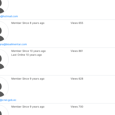
a@hotmail.com
Member Since
8 years ago
Views
655
agna@bioalimentar.com
Member Since
10 years ago
Views
861
Last Online
10 years ago
Member Since
9 years ago
Views
628
o@cnel.gob.ec
Member Since
9 years ago
Views
700