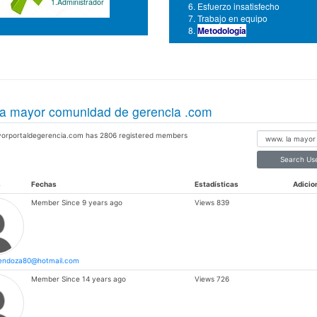
1.Administrador
Esfuerzo insatisfecho
Trabajo en equipo
Metodología
a mayor comunidad de gerencia .com
orportaldegerencia.com has 2806 registered members
Search Us
s
Fechas
Estadísticas
Adicio
Member Since
9 years ago
Views
839
endoza80@hotmail.com
Member Since
14 years ago
Views
726