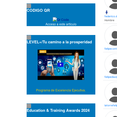
CODIGO QR
federico.
Hombre
Acceso a este artículo
LEVEL+/Tu camino a la prosperidad
felipecon
felipedia
Programa de Excelencia Ejecutiva.
latorrefe
Education & Training Awards 2024