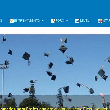
OS
ENTRENAMIENTO
FORO
LEVEL+
STA
www . el mayor portal de gerencia . com