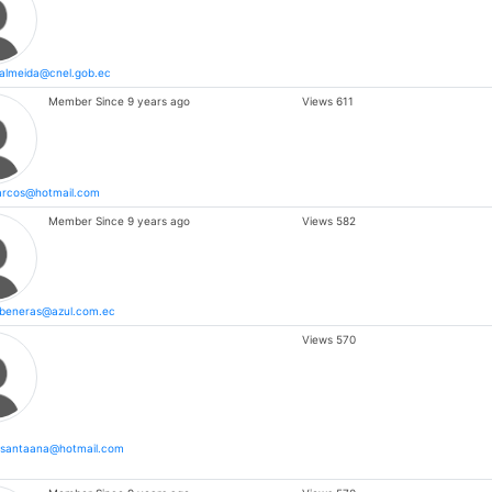
almeida@cnel.gob.ec
Member Since
9 years ago
Views
611
arcos@hotmail.com
Member Since
9 years ago
Views
582
.beneras@azul.com.ec
Views
570
esantaana@hotmail.com