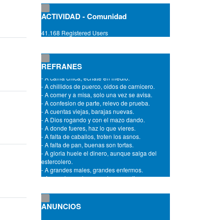
- A caballo regalado no hay que mirarle el
diente.
ACTIVIDAD - Comunidad
- A cada cerdo le llega su San Martin.
- A cada cual lo suyo y a Dios lo de todos.
41.168 Registered Users
- A cada puerta, su dueña.
- A cada rey, su trono.
- A cada santo le llega su dia.
- A cada uno, Dios da el castigo que merece.
REFRANES
- A cama chica, echate en medio.
- A chillidos de puerco, oidos de carnicero.
- A comer y a misa, solo una vez se avisa.
- A confesion de parte, relevo de prueba.
- A cuentas viejas, barajas nuevas.
- A Dios rogando y con el mazo dando.
- A donde fueres, haz lo que vieres.
- A falta de caballos, troten los asnos.
- A falta de pan, buenas son tortas.
- A gloria huele el dinero, aunque salga del
estercolero.
- A grandes males, grandes enfermos.
- A grandes males, grandes remedios.
- A grandes penas, pañuelos gigantes.
- A gusto de los cocineros comen los frailes.
- A la aguja buen hilo, y a la mujer buen marido.
- A la cama no te iras sin saber una cosa mas.
ANUNCIOS
- A la fea, el caudal de su padre la hermosea.