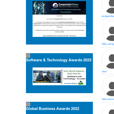
arojasmb
felix.cat
Software & Technology Awards 2023
saul
felix.mer
Global Business Awards 2022