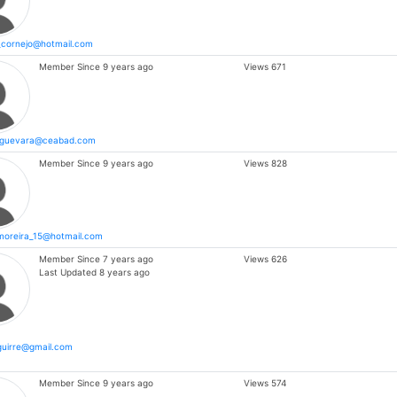
_cornejo@hotmail.com
Member Since
9 years ago
Views
671
.guevara@ceabad.com
Member Since
9 years ago
Views
828
moreira_15@hotmail.com
Member Since
7 years ago
Views
626
Last Updated
8 years ago
guirre@gmail.com
Member Since
9 years ago
Views
574