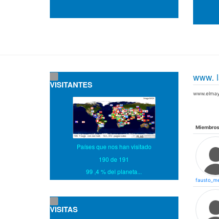
www. l
VISITANTES
www.elmay
Miembro
Países que nos han visitado
190 de 191
99 ,4 % del planeta...
fausto_m
VISITAS