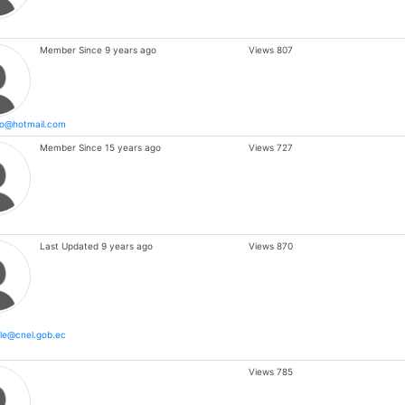
Member Since
9 years ago
Views
807
to@hotmail.com
Member Since
15 years ago
Views
727
Last Updated
9 years ago
Views
870
lle@cnel.gob.ec
Views
785