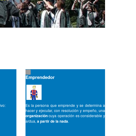
Emprendedor
ivo:
Es la persona que emprende y se determina a
hacer y ejecutar, con resolución y empeño, una
organización
cuya operación es considerable y
ardua,
a partir de la nada
.