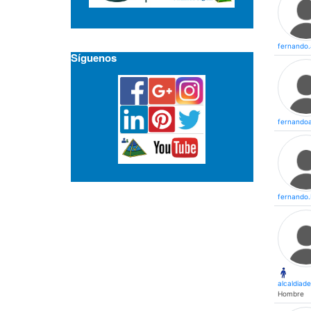
fernando.
Síguenos
fernando
fernando
alcaldiad
Hombre