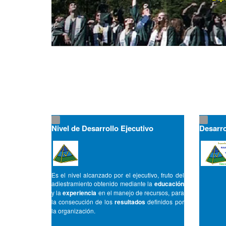
Nivel de Desarrollo Ejecutivo
Desarro
Es el nivel alcanzado por el ejecutivo, fruto del
adiestramiento obtenido mediante la
educación
y la
experiencia
en el manejo de recursos, para
la consecución de los
resultados
definidos por
la organización.