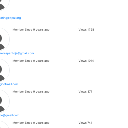
dorin@cepal.org
Member Since
9 years ago
Views
1758
treraspantoja@gmail.com
Member Since
9 years ago
Views
1014
z@hotmail.com
Member Since
9 years ago
Views
871
lipe@gmail.com
Member Since
9 years ago
Views
741