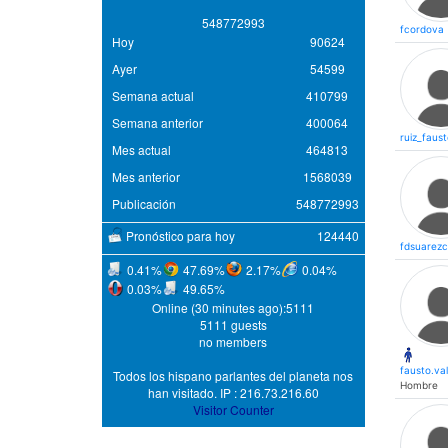
5
4
8
7
7
2
9
9
3
fcordova
Hoy
90624
Ayer
54599
Semana actual
410799
Semana anterior
400064
ruiz_faus
Mes actual
464813
Mes anterior
1568039
Publicación
548772993
Pronóstico para hoy
124440
fdsuarezc
0.41%
47.69%
2.17%
0.04%
0.03%
49.65%
Online (30 minutes ago):5111
5111 guests
no members
fausto.va
Todos los hispano parlantes del planeta nos
Hombre
han visitado. IP : 216.73.216.60
Visitor Counter