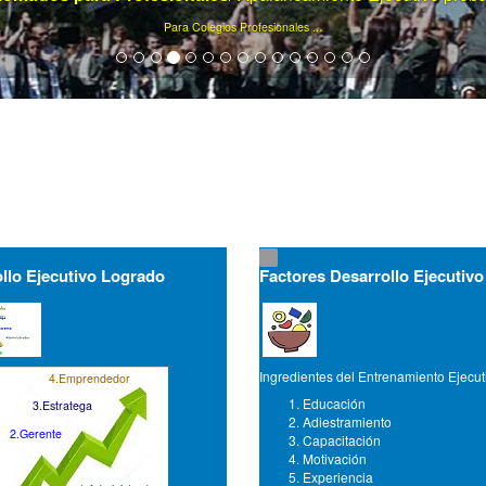
Ya son más de 75000 artículos de gerencia ...
llo Ejecutivo Logrado
Factores Desarrollo Ejecutivo
Ingredientes del Entrenamiento Ejecut
4.Emprendedor
Educación
3.Estratega
Adiestramiento
2.Gerente
Capacitación
Motivación
Experiencia