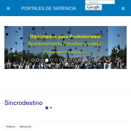
PORTALES DE GERENCIA
Diplomados para Profesionales
/
Apalancamiento Ejecutivo probado !
.
Para Colegios Profesionales ..
Sincrodestino
Empty
Videos
Gerencia