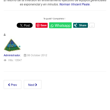
es exponencial y en minutos.
Norman Vincent Peale.
Te gustó? Compártelo !
Whatsapp
Save
Administrador.
08 October 2012
Hits: 13547
Prev
Next