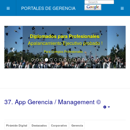
PORTALES DE GERENCIA
Diplomados para Profesionales
/
Apalancamiento Ejecutivo probado !
.
Para Colegios Profesionales ..
37. App Gerencia / Management ©
Empty
Pirámide Digital
Destacados
Corporativo
Gerencia