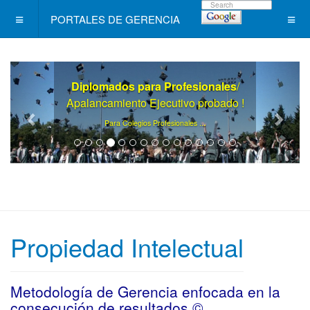
PORTALES DE GERENCIA
Diplomados para Profesionales
/
Apalancamiento Ejecutivo probado !
.
Para Colegios Profesionales ..
Propiedad Intelectual
Metodología de Gerencia enfocada en la
consecución de resultados ©