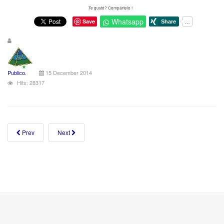
Te gustó? Compártelo !
Whatsapp
Save
Publico.
15 December 2014
Hits: 28317
Prev
Next