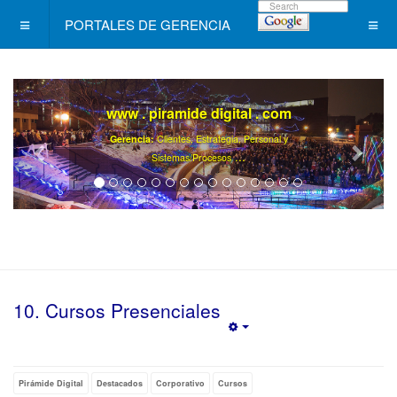
PORTALES DE GERENCIA
www . piramide digital . com
Gerencia:
Clientes, Estrategia, Personal y
..
.
Sistemas/Procesos
10. Cursos Presenciales
Empty
Pirámide Digital
Destacados
Corporativo
Cursos