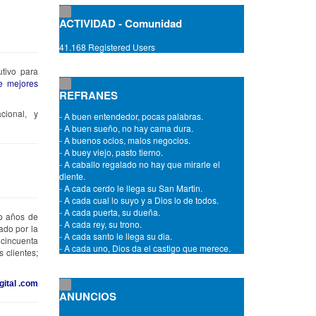
ACTIVIDAD - Comunidad
41.168 Registered Users
- A amistades que son ciertas, siempre las
puertas abiertas.
utivo para
- A buen capellan mejor sacristan.
e mejores
REFRANES
- A buen entendedor, a señas.
- A buen entendedor, pocas palabras.
cional, y
- A buen sueño, no hay cama dura.
- A buenos ocios, malos negocios.
- A buey viejo, pasto tierno.
- A caballo regalado no hay que mirarle el
diente.
- A cada cerdo le llega su San Martin.
- A cada cual lo suyo y a Dios lo de todos.
- A cada puerta, su dueña.
- A cada rey, su trono.
co años de
- A cada santo le llega su dia.
ado por la
- A cada uno, Dios da el castigo que merece.
 cincuenta
- A cama chica, echate en medio.
 clientes;
- A chillidos de puerco, oidos de carnicero.
- A comer y a misa, solo una vez se avisa.
gital .com
- A confesion de parte, relevo de prueba.
ANUNCIOS
- A cuentas viejas, barajas nuevas.
- A Dios rogando y con el mazo dando.