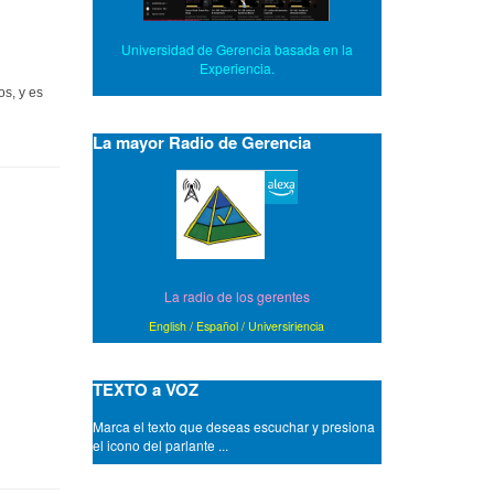
Universidad de Gerencia basada en la
Experiencia.
s, y es
La mayor Radio de Gerencia
La radio de los gerentes
English
/
Español
/
Universiriencia
TEXTO a VOZ
Marca el texto que deseas escuchar y presiona
el icono del parlante ...