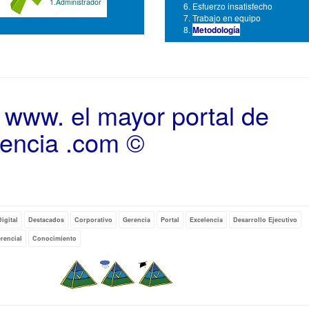
1.Administrador
Esfuerzo insatisfecho
Trabajo en equipo
Metodología
 www. el mayor portal de
encia .com ©
y
igital
Destacados
Corporativo
Gerencia
Portal
Excelencia
Desarrollo Ejecutivo
rencial
Conocimiento