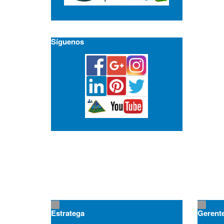
Síguenos
Estratega
Gerent