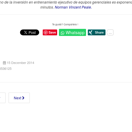
rno de la inversión en entrenamiento ejecutivo de equipos gerenciales es exponenc
minutos.
Norman Vincent Peale.
Te gustó? Compártelo !
Whatsapp
Save
15 December 2014
25536125
v
Next