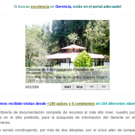
Si buscas
excelencia
en
Gerencia,
estás en el portal adecuado!
Campus de Entrenamiento Ejecutivo de
Pirámide Digital.
PIRAMIDE DIGITAL. Valle de los Chillos, Ecuador. Febrero
/ 2009.
002/289
mos recibido visitas desde
+190 países y 5 continentes
en 104 diferentes idio
ibrería de documentación completa de recursos al más alto nivel, nuestro por
ido en el sitio preferido, para la búsqueda de información del Gerente en el
ráneo.
 venido construyendo, por más de dos décadas, con el único afán de compart