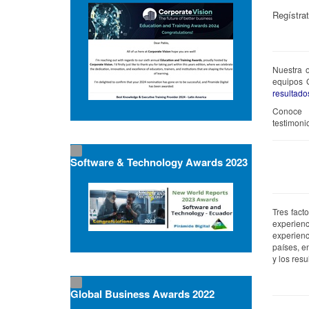
Regístrat
Nuestra o
equipos G
resultado
Conoce n
testimoni
Software & Technology Awards 2023
Tres fact
experienc
experienc
países, e
y los res
Global Business Awards 2022