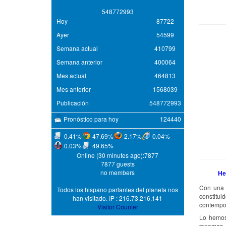
5
4
8
7
7
2
9
9
3
Hoy
87722
Ayer
54599
Semana actual
410799
Semana anterior
400064
Mes actual
464813
Mes anterior
1568039
Publicación
548772993
Pronóstico para hoy
124440
0.41%
47.69%
2.17%
0.04%
0.03%
49.65%
Online (30 minutes ago):7877
7877 guests
no members
He
Con una l
Todos los hispano parlantes del planeta nos
constitu
han visitado. IP : 216.73.216.141
contempo
Visitor Counter
Lo hemos
tenemos.