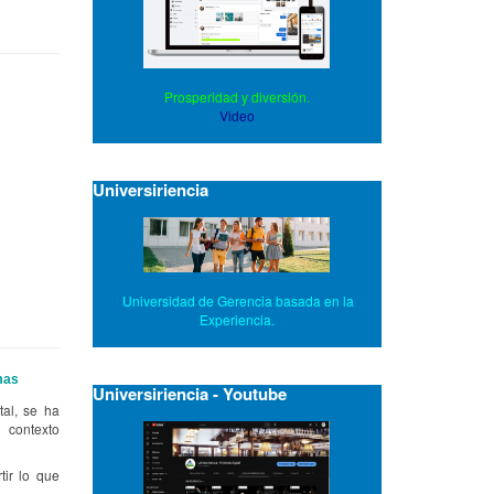
Prosperidad y diversión.
Video
Universiriencia
Universidad de Gerencia basada en la
Experiencia.
mas
Universiriencia - Youtube
tal, se ha
 contexto
ir lo que