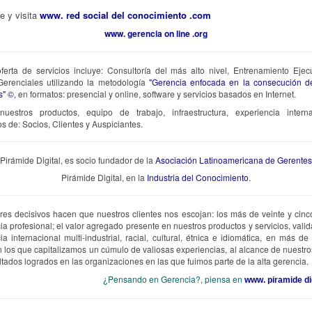
e y visita
www. red social del conocimiento .com
www. gerencia on line .org
ferta de servicios incluye: Consultoría del más alto nivel, Entrenamiento Ejec
erenciales utilizando la metodología
"Gerencia enfocada en la consecución d
s" ©
, en formatos: presencial y online, software y servicios basados en Internet.
uestros productos, equipo de trabajo, infraestructura, experiencia interna
os de: Socios, Clientes y Auspiciantes.
Pirámide Digital, es socio fundador de la
Asociación Latinoamericana de Gerentes
Pirámide Digital, en la
Industria del Conocimiento
.
ores decisivos hacen que nuestros clientes nos escojan: los más de veinte y cin
ia profesional; el valor agregado presente en nuestros productos y servicios, valid
ia internacional multi-industrial, racial, cultural, étnica e idiomática, en más de
n los que capitalizamos un cúmulo de valiosas experiencias, al alcance de nuestros
ultados logrados en las organizaciones en las que fuimos parte de la alta gerencia.
¿Pensando en Gerencia?, piensa en
www. piramide di