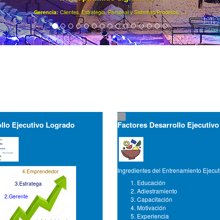
.
Ya son más de 40000 gerentes registrados ..
llo Ejecutivo Logrado
Factores Desarrollo Ejecutivo
Ingredientes del Entrenamiento Ejecut
4.Emprendedor
Educación
3.Estratega
Adiestramiento
2.Gerente
Capacitación
Motivación
Experiencia