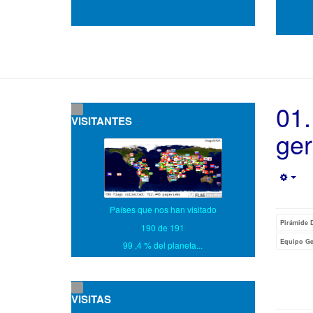
01.
VISITANTES
ger
Empt
Países que nos han visitado
Pirámide D
190 de 191
Equipo Ge
99 ,4 % del planeta...
VISITAS