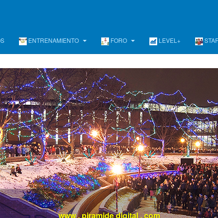
OS
ENTRENAMIENTO
FORO
LEVEL+
STA
evel +
/ Un programa de Desarrollo Ejecutivo Continuo, Diferent