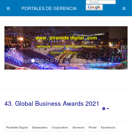
PORTALES DE GERENCIA
www . piramide digital . com
Gerencia:
Clientes, Estrategia, Personal y
..
.
Sistemas/Procesos
43. Global Business Awards 2021
Empty
Pirámide Digital
Destacados
Corporativo
Gerencia
Portal
Excelencia