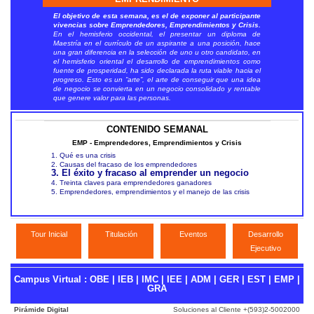
El objetivo de esta semana, es el de exponer al participante
vivencias sobre Emprendedores, Emprendimientos y Crisis.
En el hemisferio occidental, el presentar un diploma de
Maestría en el currículo de un aspirante a una posición, hace
una gran diferencia en la selección de uno u otro candidato, en
el hemisferio oriental el desarrollo de emprendimientos como
fuente de prosperidad, ha sido declarada la ruta viable hacia el
progreso. Esto es un ”arte”, el arte de conseguir que una idea
de negocio se convierta en un negocio consolidado y rentable
que genere valor para las personas.
CONTENIDO SEMANAL
EMP - Emprendedores, Emprendimientos y Crisis
1. Qué es una crisis
2. Causas del fracaso de los emprendedores
3. El éxito y fracaso al emprender un negocio
4. Treinta claves para emprendedores ganadores
5. Emprendedores, emprendimientos y el manejo de las crisis
Tour Inicial
Titulación
Eventos
Desarrollo
Ejecutivo
Campus Virtual
:
OBE
|
IEB
|
IMC
|
IEE
|
ADM
|
GER
|
EST
|
EMP
|
GRA
Pirámide Digital
Soluciones al Cliente +(593)2-5002000