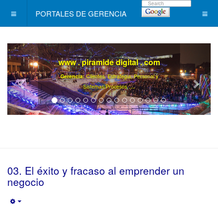
PORTALES DE GERENCIA
www . piramide digital . com
Gerencia:
Clientes, Estrategia, Personal y
..
.
Sistemas/Procesos
03. El éxito y fracaso al emprender un
negocio
Empty