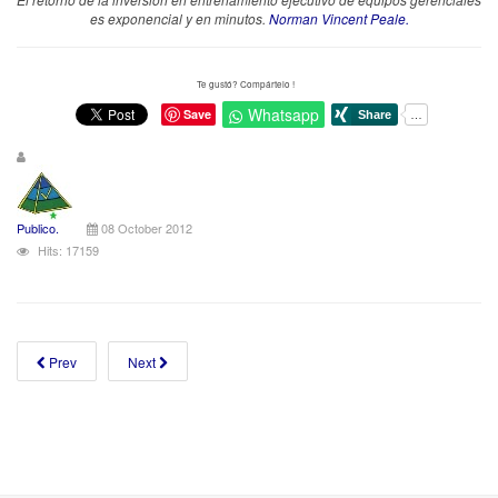
es exponencial y en minutos.
Norman Vincent Peale.
Te gustó? Compártelo !
Whatsapp
Save
Publico.
08 October 2012
Hits: 17159
Prev
Next