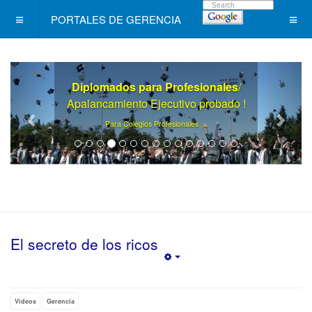
PORTALES DE GERENCIA
Diplomados para Profesionales
/
Apalancamiento Ejecutivo probado !
.
Para Colegios Profesionales ..
El secreto de los ricos
Empty
Videos
Gerencia