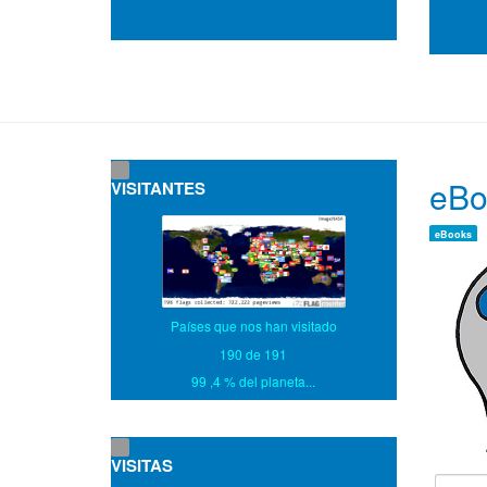
eBo
VISITANTES
eBooks
Países que nos han visitado
190 de 191
99 ,4 % del planeta...
VISITAS
Title