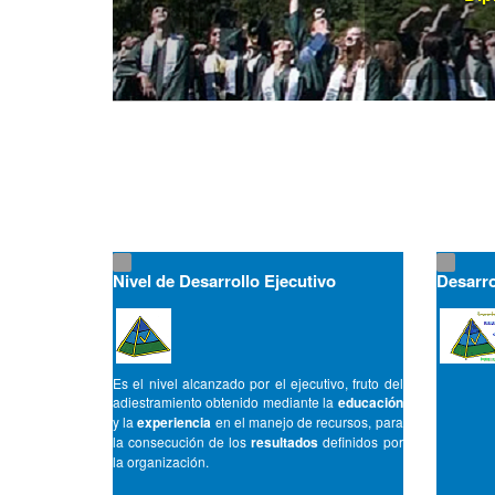
Nivel de Desarrollo Ejecutivo
Desarro
Es el nivel alcanzado por el ejecutivo, fruto del
adiestramiento obtenido mediante la
educación
y la
experiencia
en el manejo de recursos, para
la consecución de los
resultados
definidos por
la organización.