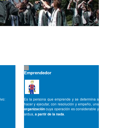
Emprendedor
ivo:
Es la persona que emprende y se determina a
hacer y ejecutar, con resolución y empeño, una
organización
cuya operación es considerable y
ardua,
a partir de la nada
.