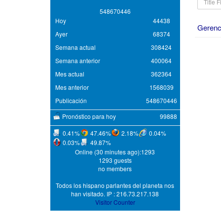
Filter
5
4
8
6
7
0
4
4
6
Hoy
44438
Gerenc
Ayer
68374
Semana actual
308424
Semana anterior
400064
Mes actual
362364
Mes anterior
1568039
Publicación
548670446
Pronóstico para hoy
99888
0.41%
47.46%
2.18%
0.04%
0.03%
49.87%
Online (30 minutes ago):1293
1293 guests
no members
Todos los hispano parlantes del planeta nos
han visitado. IP : 216.73.217.138
Visitor Counter