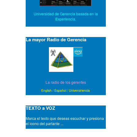
Universidad de Gerencia basada en la
Experiencia.
La mayor Radio de Gerencia
La radio de los gerentes
English
/
Español
/
Universiriencia
TEXTO a VOZ
Marca el texto que deseas escuchar y presiona
el icono del parlante ...
- A amistades que son ciertas, siempre las
puertas abiertas.