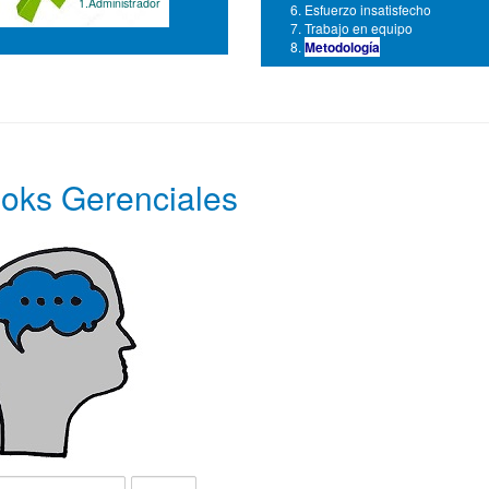
1.Administrador
Esfuerzo insatisfecho
Trabajo en equipo
Metodología
oks Gerenciales
Display