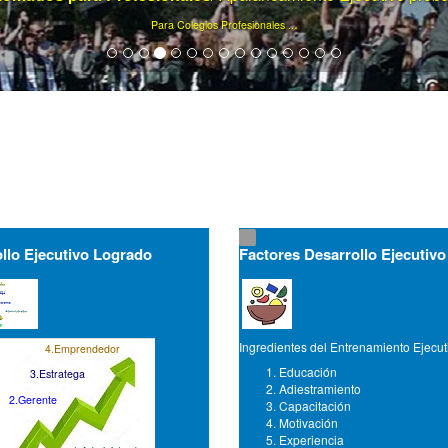
Ya son más de 75000 artículos de gerencia ...
llo Ejecutivo Logrado
Factores Desarrollo Ejecutivo
Ingredientes del Entrenamiento Ejecut
4.Emprendedor
Educación
3.Estratega
Adiestramiento
2.Gerente
Capacitación
Motivación
Experiencia