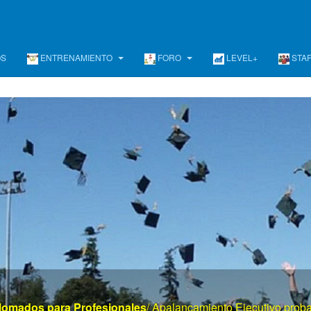
OS
ENTRENAMIENTO
FORO
LEVEL+
STA
www . el mayor portal de gerencia . com