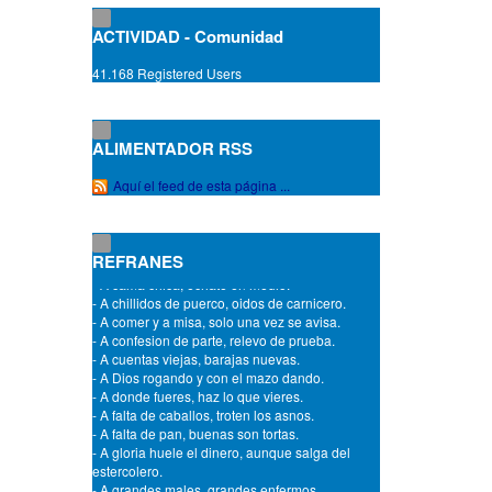
- A buen capellan mejor sacristan.
- A buen entendedor, a señas.
ACTIVIDAD - Comunidad
- A buen entendedor, pocas palabras.
- A buen sueño, no hay cama dura.
41.168 Registered Users
- A buenos ocios, malos negocios.
- A buey viejo, pasto tierno.
- A caballo regalado no hay que mirarle el
diente.
ALIMENTADOR RSS
- A cada cerdo le llega su San Martin.
- A cada cual lo suyo y a Dios lo de todos.
Aquí el feed de esta página ...
- A cada puerta, su dueña.
- A cada rey, su trono.
- A cada santo le llega su dia.
- A cada uno, Dios da el castigo que merece.
REFRANES
- A cama chica, echate en medio.
- A chillidos de puerco, oidos de carnicero.
- A comer y a misa, solo una vez se avisa.
- A confesion de parte, relevo de prueba.
- A cuentas viejas, barajas nuevas.
- A Dios rogando y con el mazo dando.
- A donde fueres, haz lo que vieres.
- A falta de caballos, troten los asnos.
- A falta de pan, buenas son tortas.
- A gloria huele el dinero, aunque salga del
estercolero.
- A grandes males, grandes enfermos.