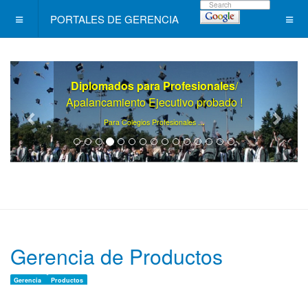
PORTALES DE GERENCIA
Diplomados para Profesionales
/
Apalancamiento Ejecutivo probado !
.
Para Colegios Profesionales ..
Gerencia de Productos
Gerencia
Productos