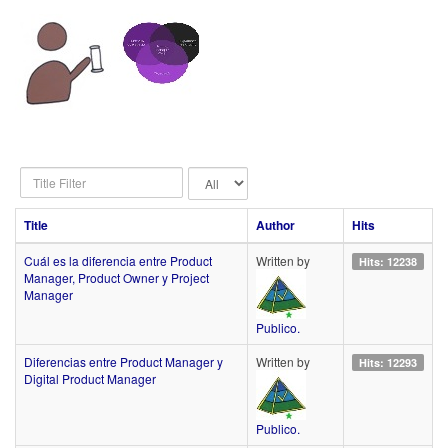
Title
Display
Filter
#
Title
Author
Hits
Cuál es la diferencia entre Product
Written by
Hits: 12238
Manager, Product Owner y Project
Manager
Publico.
Diferencias entre Product Manager y
Written by
Hits: 12293
Digital Product Manager
Publico.