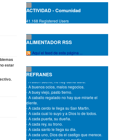
ACTIVIDAD - Comunidad
41.168 Registered Users
ALIMENTADOR RSS
- A amistades que son ciertas, siempre las
Aquí el feed de esta página ...
puertas abiertas.
roblemas
- A buen capellan mejor sacristan.
no estar
- A buen entendedor, a señas.
- A buen entendedor, pocas palabras.
REFRANES
- A buen sueño, no hay cama dura.
ectivo.
- A buenos ocios, malos negocios.
- A buey viejo, pasto tierno.
- A caballo regalado no hay que mirarle el
diente.
- A cada cerdo le llega su San Martin.
- A cada cual lo suyo y a Dios lo de todos.
- A cada puerta, su dueña.
- A cada rey, su trono.
- A cada santo le llega su dia.
- A cada uno, Dios da el castigo que merece.
- A cama chica, echate en medio.