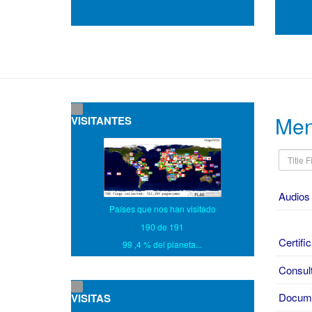
Men
VISITANTES
Title
Filter
Audios
Países que nos han visitado
190 de 191
Certifi
99 ,4 % del planeta...
Consult
Docume
VISITAS