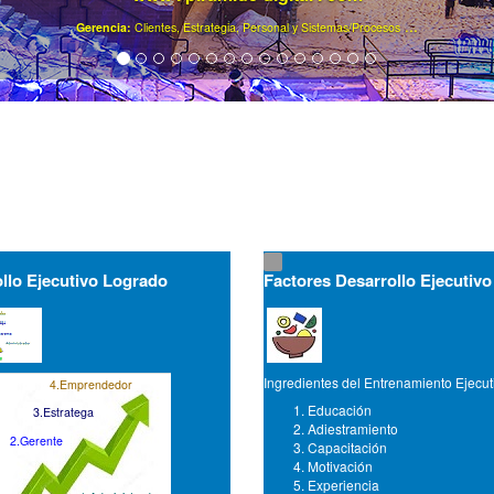
.
Ya son más de 40000 gerentes registrados ..
llo Ejecutivo Logrado
Factores Desarrollo Ejecutivo
Ingredientes del Entrenamiento Ejecut
4.Emprendedor
Educación
3.Estratega
Adiestramiento
2.Gerente
Capacitación
Motivación
Experiencia