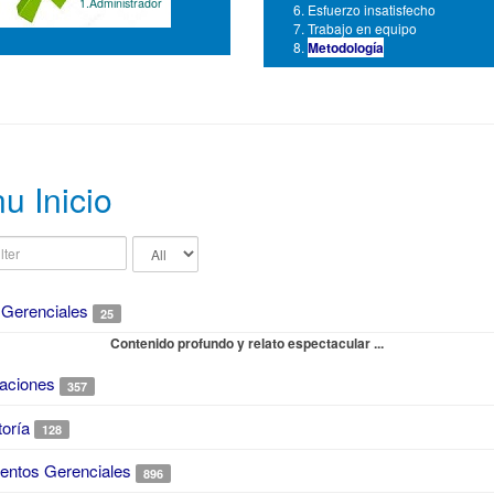
1.Administrador
Esfuerzo insatisfecho
Trabajo en equipo
Metodología
u Inicio
Display
#
 Gerenciales
25
Contenido profundo y relato espectacular ...
caciones
357
oría
128
ntos Gerenciales
896