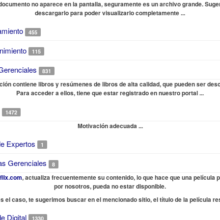
 documento no aparece en la pantalla, seguramente es un archivo grande. Sug
descargarlo para poder visualizarlo completamente ...
amiento
455
nimiento
115
Gerenciales
831
ción contiene libros y resúmenes de libros de alta calidad, que pueden ser des
Para acceder a ellos, tiene que estar registrado en nuestro portal ...
1472
Motivación adecuada ...
de Expertos
1
as Gerenciales
8
flix.com
, actualiza frecuentemente su contenido, lo que hace que una película 
por nosotros, pueda no estar disponible.
es el caso, te sugerimos buscar en el mencionado sitio, el título de la película re
e Digital
1330