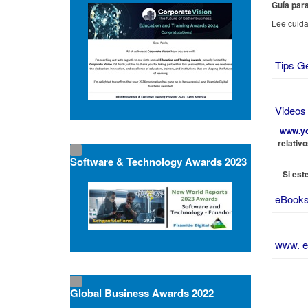
Guía para
Lee cuida
Tips G
Videos
www.y
relativ
Software & Technology Awards 2023
Si est
eBooks
www. e
Global Business Awards 2022