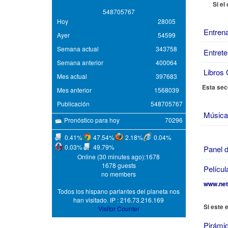
Si el
5
4
8
7
0
5
7
6
7
Hoy
28005
Entren
Ayer
54599
Semana actual
343758
Entrete
Semana anterior
400064
Libros 
Mes actual
397683
Esta sec
Mes anterior
1568039
Publicación
548705767
Música
Pronóstico para hoy
70296
0.41%
47.54%
2.18%
0.04%
0.03%
49.79%
Panel 
Online (30 minutes ago):1678
1678 guests
Películ
no members
www.net
Todos los hispano parlantes del planeta nos
han visitado. IP : 216.73.216.169
Si este 
Visitor Counter
Pirámid