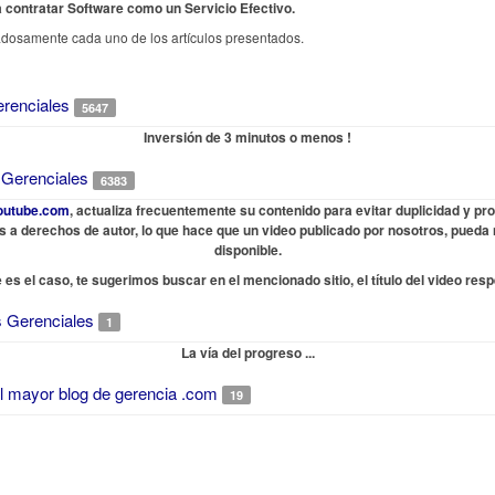
 contratar Software como un Servicio Efectivo.
dosamente cada uno de los artículos presentados.
erenciales
5647
Inversión de 3 minutos o menos !
 Gerenciales
6383
outube.com
, actualiza frecuentemente su contenido para evitar duplicidad y p
os a derechos de autor, lo que hace que un video publicado por nosotros, pueda 
disponible.
e es el caso, te sugerimos buscar en el mencionado sitio, el título del video resp
 Gerenciales
1
La vía del progreso ...
l mayor blog de gerencia .com
19