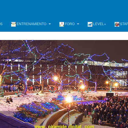
OS
ENTRENAMIENTO
FORO
LEVEL+
STA
evel +
/ Un programa de Desarrollo Ejecutivo Continuo, Diferent