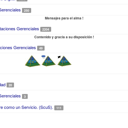
Gerenciales
250
Mensajes para el alma !
taciones Gerenciales
2204
Contenido y gracia a su disposición !
aciones Gerenciales
49
dad
20
Gerenciales
3
e como un Servicio. (ScuS).
111