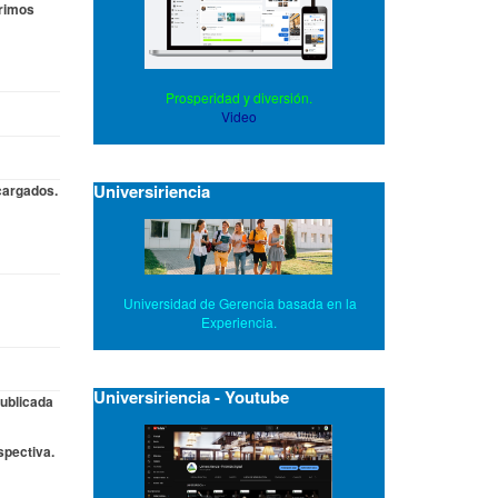
erimos
Prosperidad y diversión.
Video
Universiriencia
cargados.
Universidad de Gerencia basada en la
Experiencia.
Universiriencia - Youtube
publicada
spectiva.