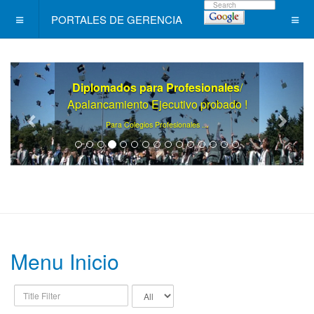
PORTALES DE GERENCIA
Diplomados para Profesionales
/
Apalancamiento Ejecutivo probado !
.
Para Colegios Profesionales ..
Menu Inicio
Title
Display
Filter
#