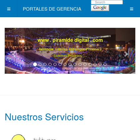
PORTALES DE GERENCIA
www . piramide digital . com
Gerencia:
Clientes, Estrategia, Personal y
..
.
Sistemas/Procesos
Nuestros Servicios