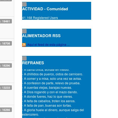
- A buen capellan mejor sacristan.
- A buen entendedor, a señas.
ACTIVIDAD - Comunidad
- A buen entendedor, pocas palabras.
- A buen sueño, no hay cama dura.
41.168 Registered Users
- A buenos ocios, malos negocios.
s: 19461
- A buey viejo, pasto tierno.
- A caballo regalado no hay que mirarle el
diente.
ALIMENTADOR RSS
- A cada cerdo le llega su San Martin.
- A cada cual lo suyo y a Dios lo de todos.
s: 18708
Aquí el feed de esta página ...
- A cada puerta, su dueña.
- A cada rey, su trono.
- A cada santo le llega su dia.
- A cada uno, Dios da el castigo que merece.
REFRANES
- A cama chica, echate en medio.
s: 18296
- A chillidos de puerco, oidos de carnicero.
- A comer y a misa, solo una vez se avisa.
- A confesion de parte, relevo de prueba.
- A cuentas viejas, barajas nuevas.
s: 13233
- A Dios rogando y con el mazo dando.
- A donde fueres, haz lo que vieres.
- A falta de caballos, troten los asnos.
- A falta de pan, buenas son tortas.
- A gloria huele el dinero, aunque salga del
s: 16266
estercolero.
- A grandes males, grandes enfermos.