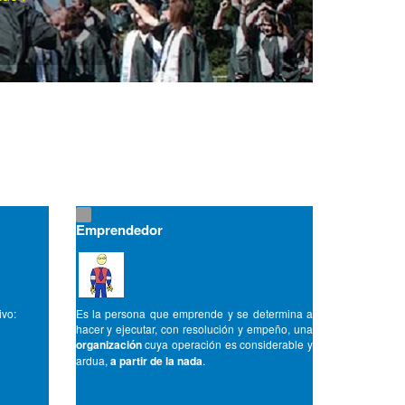
Emprendedor
ivo:
Es la persona que emprende y se determina a
hacer y ejecutar, con resolución y empeño, una
organización
cuya operación es considerable y
ardua,
a partir de la nada
.