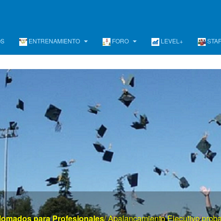
OS
ENTRENAMIENTO
FORO
LEVEL+
STA
www . el mayor portal de gerencia . com