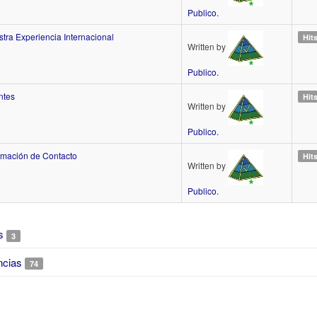
Publico.
tra Experiencia Internacional
Hit
Written by
Publico.
ntes
Hit
Written by
Publico.
ormación de Contacto
Hit
Written by
Publico.
s
3
ncias
74