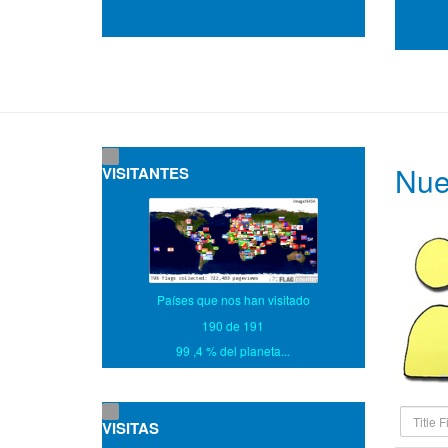
Nue
VISITANTES
Países que nos han visitado
190 de 191
99 ,4 % del planeta...
Title
VISITAS
Filter