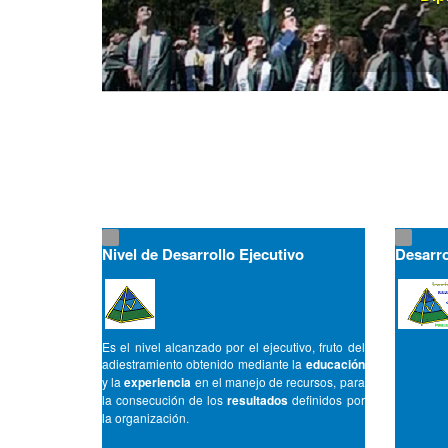
Nivel de Desarrollo Ejecutivo
Desarro
Es el nivel alcanzado por el ejecutivo, fruto del
adiestramiento obtenido mediante la
educación
y la
experiencia
en el manejo de recursos, para
la consecución de los
resultados
definidos por
la organización.