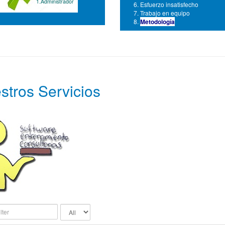
1.Administrador
Esfuerzo insatisfecho
Trabajo en equipo
Metodología
stros Servicios
Display
#