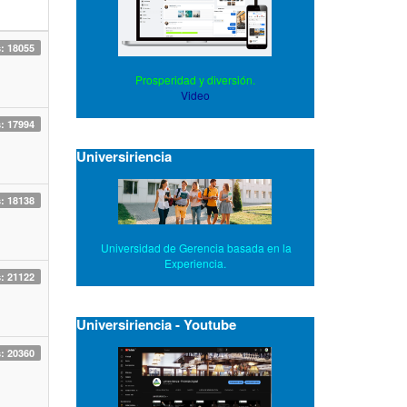
s: 18055
Prosperidad y diversión.
Video
s: 17994
Universiriencia
s: 18138
Universidad de Gerencia basada en la
Experiencia.
s: 21122
Universiriencia - Youtube
s: 20360