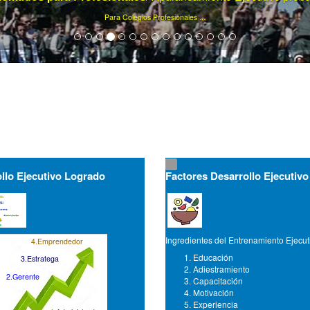
Ya son más de 75000 artículos de gerencia ...
llo Ejecutivo Logrado
Factores Desarrollo Ejecutivo
Ingredientes del Entrenamiento Ejecut
4.Emprendedor
Educación
3.Estratega
Adiestramiento
2.Gerente
Capacitación
Motivación
Experiencia