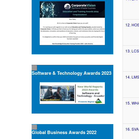
12. HO
13. LCS
Software & Technology Awards 2023
14. LMS
15. WH
16. SVA
Global Business Awards 2022