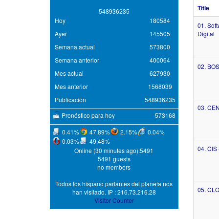
Title
5
4
8
9
3
6
2
3
5
Hoy
180584
01. Sof
Ayer
145505
Digital
Semana actual
573800
Semana anterior
400064
02. BOS
Mes actual
627930
Mes anterior
1568039
Publicación
548936235
03. CE
Pronóstico para hoy
573168
0.41%
47.89%
2.15%
0.04%
0.03%
49.48%
04. CIS
Online (30 minutes ago):5491
5491 guests
no members
Todos los hispano parlantes del planeta nos
05. CL
han visitado. IP : 216.73.216.28
Visitor Counter