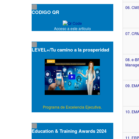
06. CMS
CODIGO QR
Acceso a este artículo
07. CRM
LEVEL+/Tu camino a la prosperidad
08. e-BR
Manage
09. EMA
Programa de Excelencia Ejecutiva.
10. EM
Education & Training Awards 2024
11. ERP