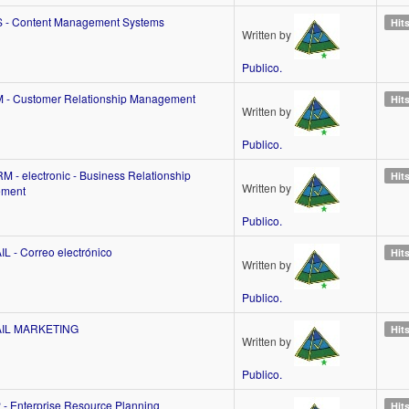
 - Content Management Systems
Hit
Written by
Publico.
 - Customer Relationship Management
Hit
Written by
Publico.
M - electronic - Business Relationship
Hit
Written by
ment
Publico.
IL - Correo electrónico
Hit
Written by
Publico.
AIL MARKETING
Hit
Written by
Publico.
 - Enterprise Resource Planning
Hit