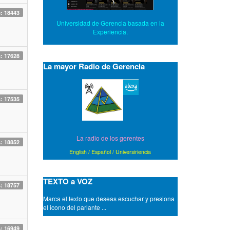
s: 18443
Universidad de Gerencia basada en la
Experiencia.
s: 17628
La mayor Radio de Gerencia
s: 17535
La radio de los gerentes
s: 18852
English
/
Español
/
Universiriencia
TEXTO a VOZ
s: 18757
Marca el texto que deseas escuchar y presiona
el icono del parlante ...
- A amistades que son ciertas, siempre las
puertas abiertas.
s: 16949