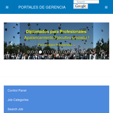
PORTALES DE GERENCIA
Diplomados para Profesionales
/
Apalancamiento Ejecutivo probado !
.
Para Colegios Profesionales ..
Control Panel
Job Categories
Search Job