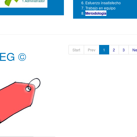
1.Administrador
Esfuerzo insatisfecho
Trabajo en equipo
Metodología
Start
Prev
1
2
3
Ne
EG ©