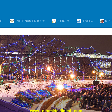
OS
ENTRENAMIENTO
FORO
LEVEL+
STA
www . piramide digital . com