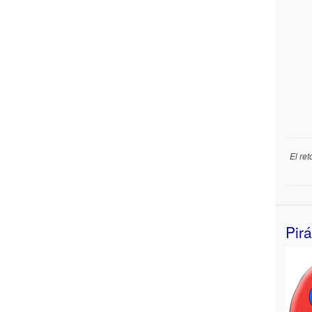
El re
Pir