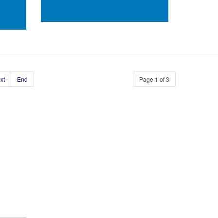
xt
End
Page 1 of 3