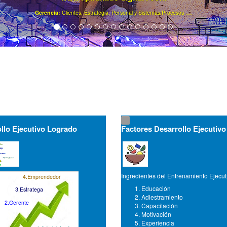
..
.
Gerencia:
Clientes, Estrategia, Personal y Sistemas/Procesos
llo Ejecutivo Logrado
Factores Desarrollo Ejecutivo
Ingredientes del Entrenamiento Ejecut
4.Emprendedor
Educación
3.Estratega
Adiestramiento
2.Gerente
Capacitación
Motivación
Experiencia