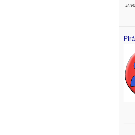
El re
Pir