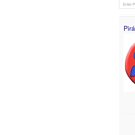
Enter
Part
of
Title
Pir