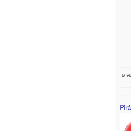
El re
Pir